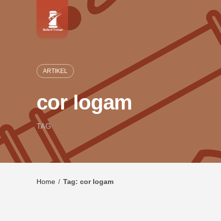
Skip
to
content
ARTIKEL
cor logam
TAG
Home
/
Tag: cor logam