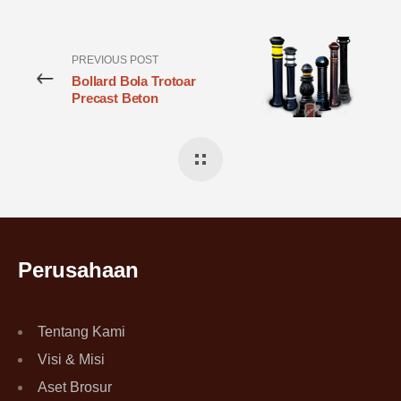
PREVIOUS POST
Bollard Bola Trotoar
Precast Beton
Perusahaan
Tentang Kami
Visi & Misi
Aset Brosur