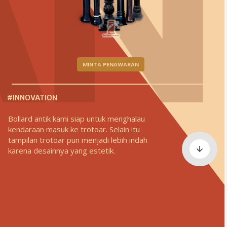
AN
MINTA PENAWARAN
#INNOVATION
Bollard antik kami siap untuk menghalau
kendaraan masuk ke trotoar. Selain itu
tampilan trotoar pun menjadi lebih indah
karena desainnya yang estetik.