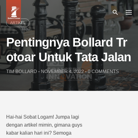
Skip
to
content
ARTIKEL
Pentingnya Bollard Tr
otoar Untuk Tata Jalan
TIM BOLLARD
-
NOVEMBER 4, 2022
-
0 COMMENTS
Hai-hai Sobat Logam! Jumpa lagi
dengan artikel mimin, gimana guys
kabar kalian hari ini? Semoga