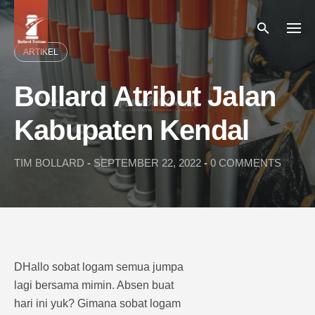
Skip
to
content
ARTIKEL
Bollard Atribut Jalan
Kabupaten Kendal
TIM BOLLARD
-
SEPTEMBER 22, 2022
-
0 COMMENTS
DHallo sobat logam semua jumpa
lagi bersama mimin. Absen buat
hari ini yuk? Gimana sobat logam