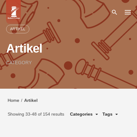
Skip
to
content
ARTIKEL
Artikel
CATEGORY
Home
/
Artikel
Showing 33-48 of 154 results
Categories
Tags