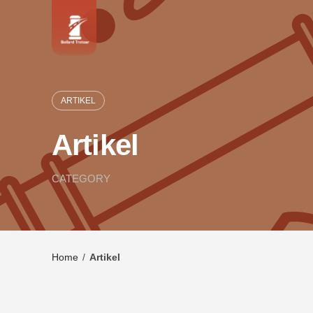
Skip
to
content
ARTIKEL
Artikel
CATEGORY
Home
/
Artikel