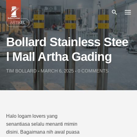
Skip
to
content
ARTIKEL
Bollard Stainless Stee
l Mall Artha Gading
TIM BOLLARD
-
MARCH 6, 2025
-
0 COMMENTS
Halo logam lovers yang
senantiasa selalu menanti mimin
disini. Bagaimana nih awal puasa