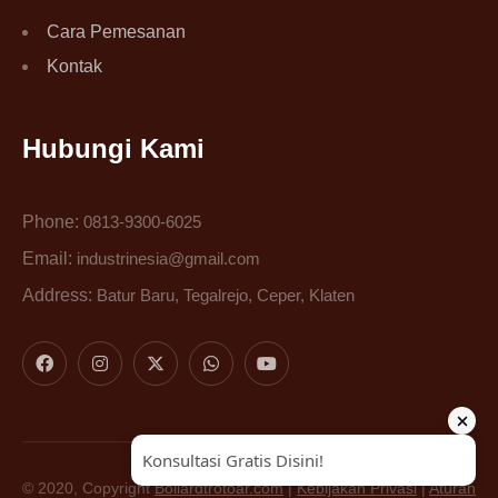
Cara Pemesanan
Kontak
Hubungi Kami
Phone:
0813-9300-6025
Email:
industrinesia@gmail.com
Address:
Batur Baru, Tegalrejo, Ceper, Klaten
© 2020, Copyright
Bollardtrotoar.com
|
Kebijakan Privasi
|
Aturan