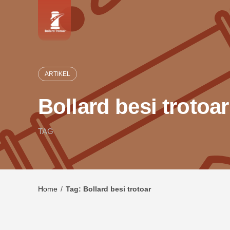
Skip
to
content
ARTIKEL
Bollard besi trotoar
TAG
Home
/
Tag: Bollard besi trotoar