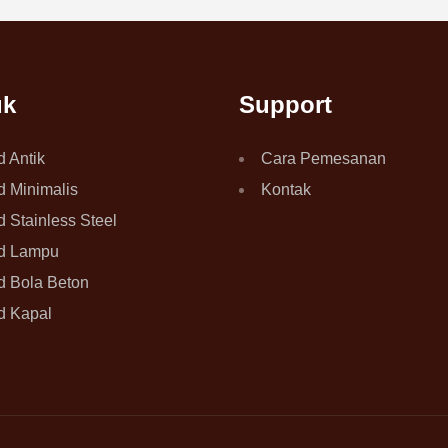
uk
Support
d Antik
Cara Pemesanan
d Minimalis
Kontak
d Stainless Steel
rd Lampu
d Bola Beton
d Kapal