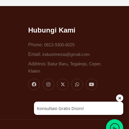
Hubungi Kami
Phone:
0813-9300-6025
Email:
industrinesia@gmail.com
Address:
Batur Baru, Tegalrejo, Ceper,
Klaten