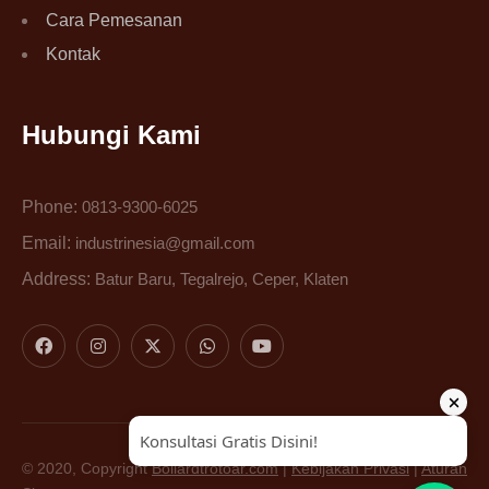
Cara Pemesanan
Kontak
Hubungi Kami
Phone:
0813-9300-6025
Email:
industrinesia@gmail.com
Address:
Batur Baru, Tegalrejo, Ceper, Klaten
© 2020, Copyright
Bollardtrotoar.com
|
Kebijakan Privasi
|
Aturan