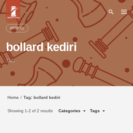
Skip
to
content
ARTIKEL
bollard kediri
TAG
Home
/
Tag: bollard kediri
Showing 1-2 of 2 results
Categories
Tags