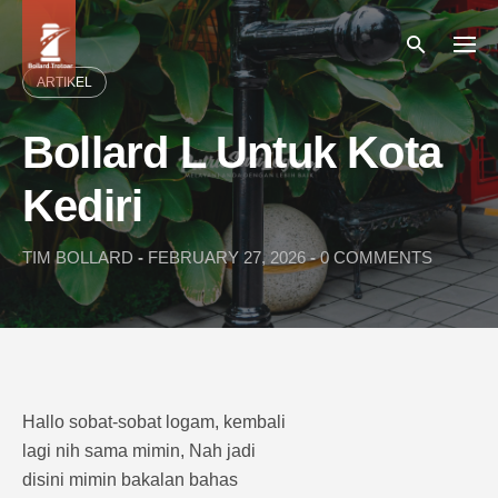
Skip
to
content
ARTIKEL
Bollard L Untuk Kota
Kediri
TIM BOLLARD
-
FEBRUARY 27, 2026
-
0 COMMENTS
Hallo sobat-sobat logam, kembali
lagi nih sama mimin, Nah jadi
disini mimin bakalan bahas