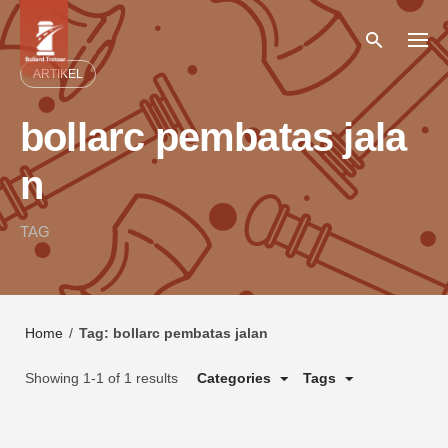
Skip
to
content
ARTIKEL
bollarc pembatas jala
n
TAG
Home
/
Tag: bollarc pembatas jalan
Showing 1-1 of 1 results
Categories
Tags