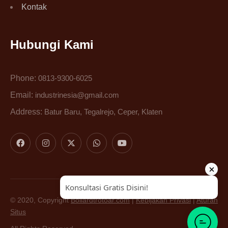
Kontak
Hubungi Kami
Phone:
0813-9300-6025
Email:
industrinesia@gmail.com
Address:
Batur Baru, Tegalrejo, Ceper, Klaten
© 2020, Copyright
Bollardtrotoar.com
|
Kebijakan Privasi
|
Aturan
Situs