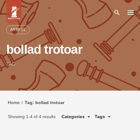
Skip
to
content
ARTIKEL
bollad trotoar
TAG
Home
/
Tag: bollad trotoar
Showing 1-4 of 4 results
Categories
Tags