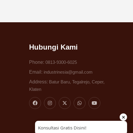
Hubungi Kami
Phone:
0813-9300-6025
Email:
industrinesia@gmail.com
Address:
Batur Baru, Tegalrejo, Ceper,
Klaten