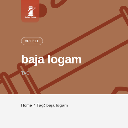
Skip
to
content
ARTIKEL
baja logam
TAG
Home
/
Tag: baja logam