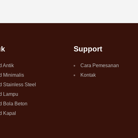
uk
Support
d Antik
Cara Pemesanan
d Minimalis
Kontak
d Stainless Steel
rd Lampu
d Bola Beton
d Kapal