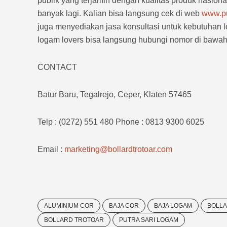
publik yang terjamin dengan kualitas produk nasional
banyak lagi. Kalian bisa langsung cek di web
www.pu
juga menyediakan jasa konsultasi untuk kebutuhan lo
logam lovers bisa langsung hubungi nomor di bawah 
CONTACT
Batur Baru, Tegalrejo, Ceper, Klaten 57465
Telp : (0272) 551 480 Phone : 0813 9300 6025
Email :
marketing@bollardtrotoar.com
ALUMINIUM COR
BAJA COR
BAJA LOGAM
BOLLA
BOLLARD TROTOAR
PUTRA SARI LOGAM