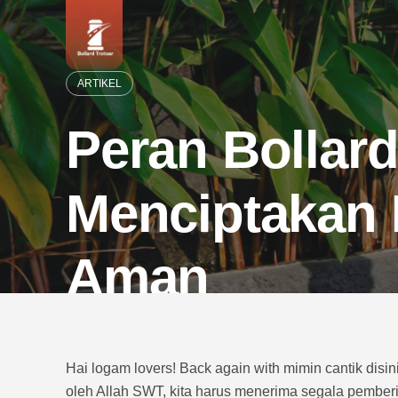
Skip
to
content
ARTIKEL
Peran Bollar
Menciptakan 
Aman
TIM BOLLARD
-
JULY 20, 2024
-
0 COMMENTS
Hai logam lovers! Back again with mimin cantik disi
oleh Allah SWT, kita harus menerima segala pemberi