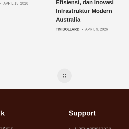
Efisiensi, dan Inovasi
-
APRIL 15, 2026
Infrastruktur Modern
Australia
TIM BOLLARD
-
APRIL 9, 2026
uk
Support
d Antik
Cara Pemesanan