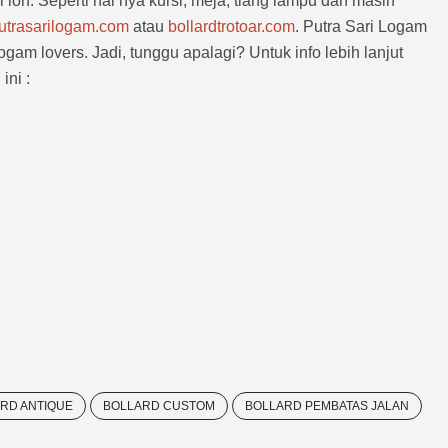
 loh. Seperti hal nya kursi, meja, tiang lampu dan masih
trasarilogam.com
atau
bollardtrotoar.com
. Putra Sari Logam
gam lovers. Jadi, tunggu apalagi? Untuk info lebih lanjut
ini :
RD ANTIQUE
BOLLARD CUSTOM
BOLLARD PEMBATAS JALAN