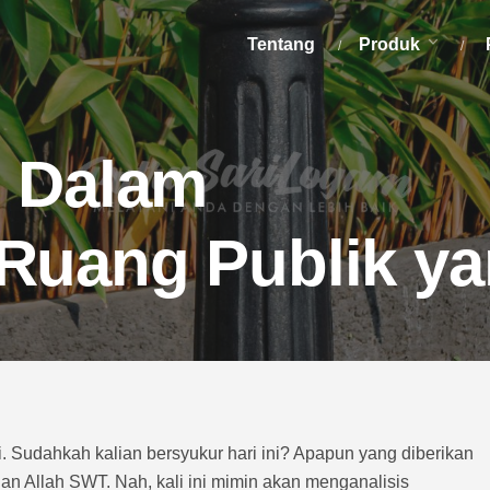
Tentang
Produk
d Dalam
Ruang Publik y
ni. Sudahkah kalian bersyukur hari ini? Apapun yang diberikan
an Allah SWT. Nah, kali ini mimin akan menganalisis