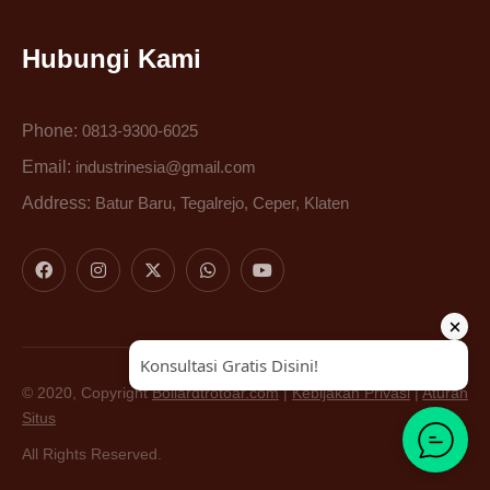
Hubungi Kami
Phone:
0813-9300-6025
Email:
industrinesia@gmail.com
Address:
Batur Baru, Tegalrejo, Ceper, Klaten
© 2020, Copyright
Bollardtrotoar.com
|
Kebijakan Privasi
|
Aturan
Situs
All Rights Reserved.