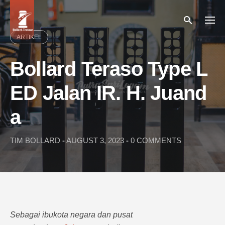
Skip
to
content
ARTIKEL
Bollard Teraso Type L
ED Jalan IR. H. Juand
a
TIM BOLLARD
-
AUGUST 3, 2023
-
0 COMMENTS
Sebagai ibukota negara dan pusat