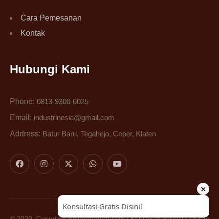
Cara Pemesanan
Kontak
Hubungi Kami
Phone:
0813-9300-6025
Email:
industrinesia@gmail.com
Address:
Batur Baru, Tegalrejo, Ceper, Klaten
© 2020, Copyright
Bollardtrotoar.com
|
Kebijakan Privasi
|
Aturan