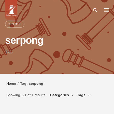
Skip
to
content
ARTIKEL
serpong
TAG
Home
/
Tag: serpong
Showing 1-1 of 1 results
Categories
Tags