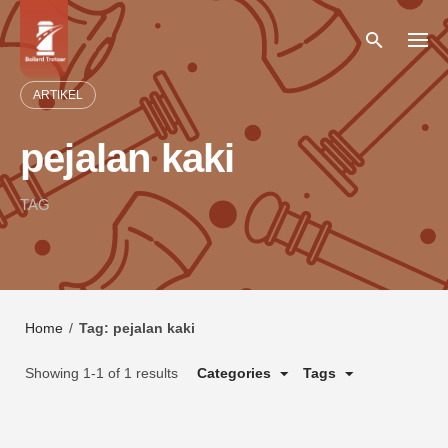
Skip
to
content
ARTIKEL
pejalan kaki
TAG
Home
/
Tag: pejalan kaki
Showing 1-1 of 1 results
Categories
Tags