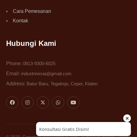
Cara Pemesanan
Kontak
Hubungi Kami
Phone:
0813-9300-6025
Email:
industrinesia@gmail.com
Address:
Batur Baru, Tegalrejo, Ceper, Klaten
© 2020, Copyright
Bollardtrotoar.com
|
Kebijakan Privasi
|
Aturan