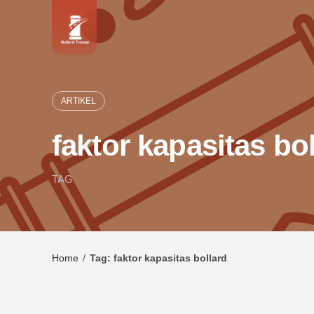
Skip
to
content
ARTIKEL
faktor kapasitas bo
TAG
Home
/
Tag: faktor kapasitas bollard