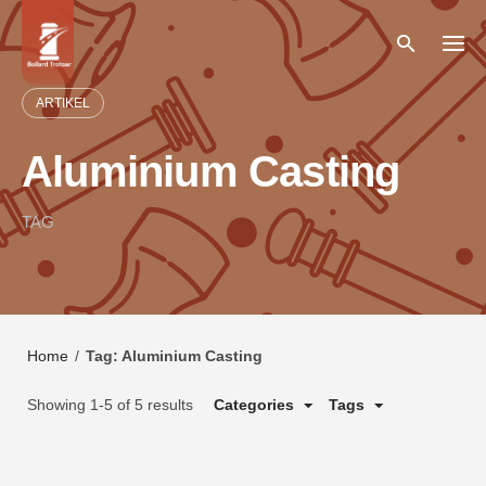
Skip
to
content
ARTIKEL
Aluminium Casting
TAG
Home
/
Tag: Aluminium Casting
Showing 1-5 of 5 results
Categories
Tags