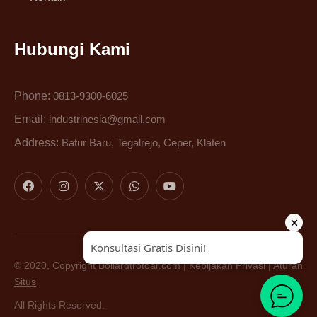
Hubungi Kami
Phone:
0813-9300-6025
Email:
industrinesia@gmail.com
Address:
Batur Baru, Tegalrejo, Ceper, Klaten
© 2020, Copyright
Bollardtrotoar.com
|
Kebijakan Privasi
|
Aturan
Situs
All Rights Reserved.