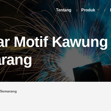
Tentang
Produk
oar Motif Kawung
arang
a Semarang