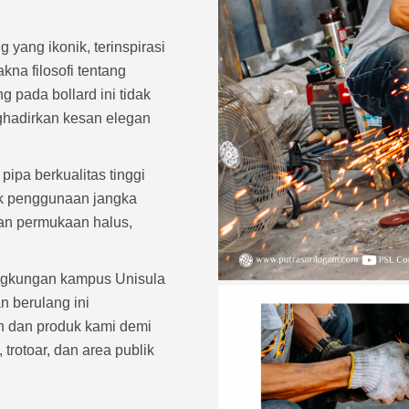
 yang ikonik, terinspirasi
kna filosofi tentang
g pada bollard ini tidak
nghadirkan kesan elegan
ipa berkualitas tinggi
uk penggunaan jangka
an permukaan halus,
ingkungan kampus Unisula
n berulang ini
n dan produk kami demi
rotoar, dan area publik