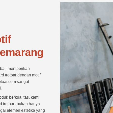
tif
Semarang
mbali memberikan
d trotoar dengan motif
otoar.com sangat
i.
duk berkualitas, kami
d trotoar- bukan hanya
agai elemen estetika yang