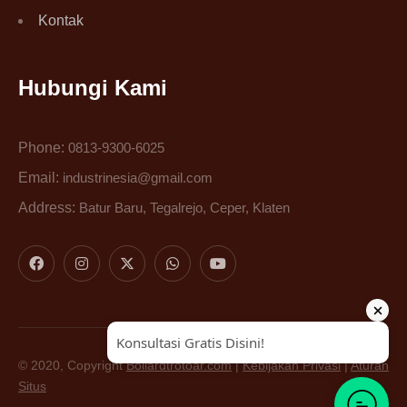
Kontak
Hubungi Kami
Phone:
0813-9300-6025
Email:
industrinesia@gmail.com
Address:
Batur Baru, Tegalrejo, Ceper, Klaten
© 2020, Copyright
Bollardtrotoar.com
|
Kebijakan Privasi
|
Aturan
Situs