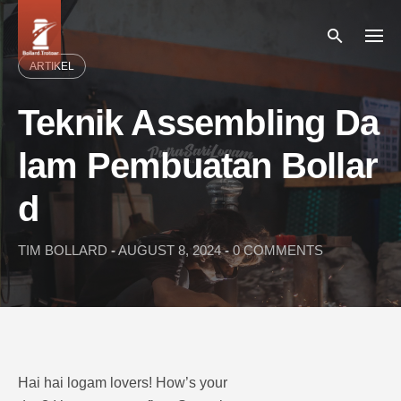
Skip
to
content
ARTIKEL
Teknik Assembling Da
lam Pembuatan Bollar
d
TIM BOLLARD
-
AUGUST 8, 2024
-
0 COMMENTS
Hai hai logam lovers! How’s your