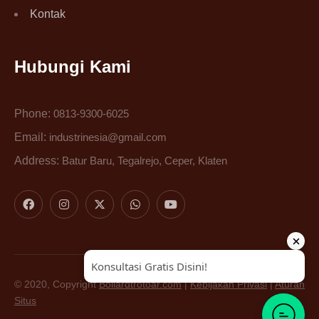
Kontak
Hubungi Kami
Phone:
0813-9300-6025
Email:
industrinesia@gmail.com
Address:
Batur Baru, Tegalrejo, Ceper, Klaten
© 2020, Copyright
Bollardtrotoar.com
|
Kebijakan Privasi
|
Aturan
Situs