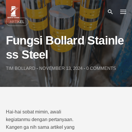
Skip
to
content
ARTIKEL
Fungsi Bollard Stainle
ss Steel
TIM BOLLARD
-
NOVEMBER 13, 2024
-
0 COMMENTS
Hai-hai sobat mimin, awali
kegiatanmu dengan pertanyaan.
Kangen ga nih sama artikel yang